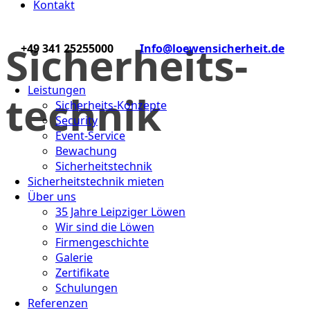
Kontakt
Sicherheits­
+49 341 25255000
Info@loewensicherheit.de
Leistungen
technik
Sicherheits-Konzepte
Security
Event-Service
Bewachung
Sicherheits­technik
Sicherheitstechnik mieten
Über uns
35 Jahre Leipziger Löwen
Wir sind die Löwen
Firmengeschichte
Galerie
Zertifikate
Schulungen
Referenzen